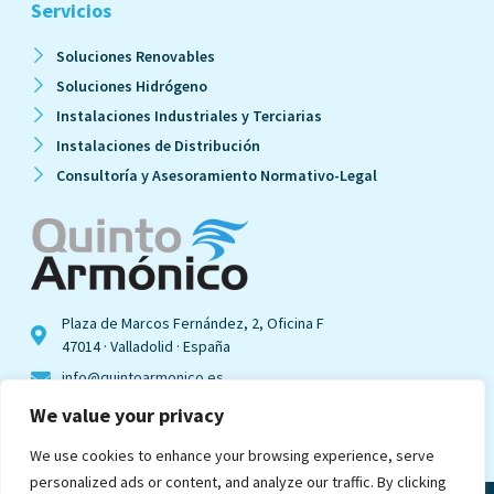
Servicios
Soluciones Renovables
Soluciones Hidrógeno
Instalaciones Industriales y Terciarias
Instalaciones de Distribución
Consultoría y Asesoramiento Normativo-Legal
Plaza de Marcos Fernández, 2, Oficina F
47014 · Valladolid · España
info@quintoarmonico.es
We value your privacy
Ver en mapa
We use cookies to enhance your browsing experience, serve
personalized ads or content, and analyze our traffic. By clicking