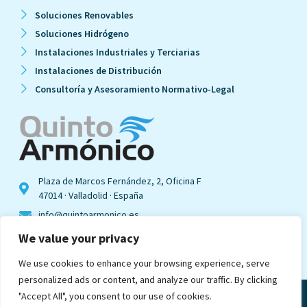
Soluciones Renovables
Soluciones Hidrógeno
Instalaciones Industriales y Terciarias
Instalaciones de Distribución
Consultoría y Asesoramiento Normativo-Legal
Plaza de Marcos Fernández, 2, Oficina F
47014 · Valladolid · España
info@quintoarmonico.es
We value your privacy
Ver en mapa
We use cookies to enhance your browsing experience, serve
personalized ads or content, and analyze our traffic. By clicking
"Accept All", you consent to our use of cookies.