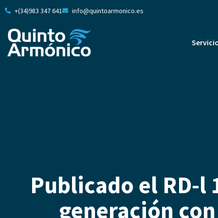
+(34)983 347 641
info@quintoarmonico.es
Servici
Publicado el RD-l 
generación con