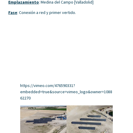
Emplazamiento
: Medina del Campo [Valladolid]
Fase
: Conexión a red y primer vertido.
https://vimeo.com/476590331?
embedded=true&source=vimeo_logo&owner=1088
62270