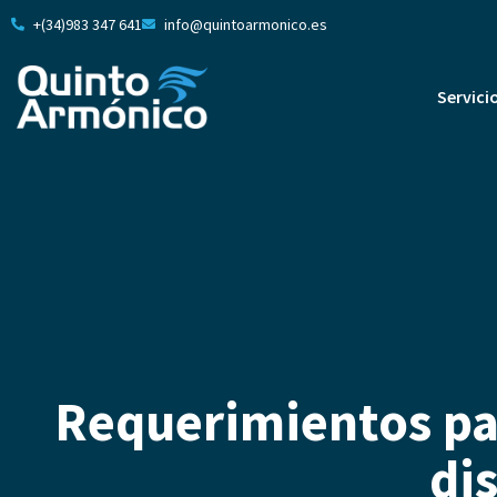
+(34)983 347 641
info@quintoarmonico.es
Servici
Requerimientos par
di