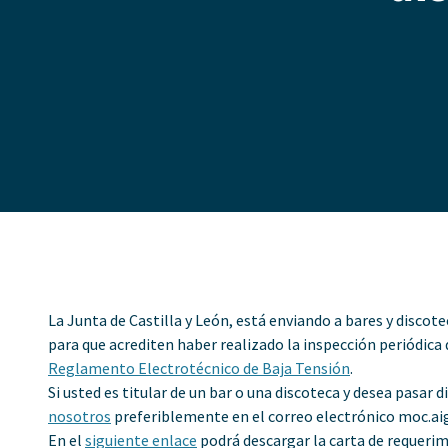
La Junta de Castilla y León, está enviando a bares y discote
para que acrediten haber realizado la inspección periódica 
Reglamento Electrotécnico de Baja Tensión
.
Si usted es titular de un bar o una discoteca y desea pasar 
nosotros
preferiblemente en el correo electrónico
moc.ai
En el
siguiente enlace
podrá descargar la carta de requerim